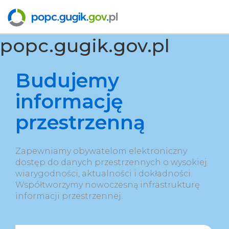
popc.gugik.gov.pl
Budujemy
informację
przestrzenną
Zapewniamy obywatelom elektroniczny
dostęp do danych przestrzennych o wysokiej
wiarygodności, aktualności i dokładności.
Współtworzymy nowoczesną infrastrukturę
informacji przestrzennej.