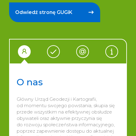
Odwiedź stronę GUGiK
O nas
Główny Urząd Geodezji i Kartografii,
od momentu swojego powstania, skupia się
przede wszystkim na efektywnej obsłudze
obywateli oraz aktywnie przyczynia się
do rozwoju społeczeństwa informacyjnego,
poprzez zapewnienie dostępu do aktualnej