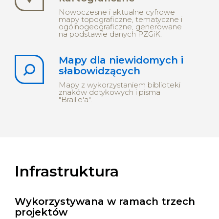
Nowoczesne i aktualne cyfrowe
mapy topograficzne, tematyczne i
ogólnogeograficzne, generowane
na podstawie danych PZGiK.
Mapy dla niewidomych i
słabowidzących
Mapy z wykorzystaniem biblioteki
znaków dotykowych i pisma
"Braille'a".
Infrastruktura
Wykorzystywana w ramach trzech
projektów