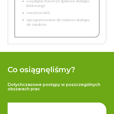
4 wydajne macierze dyskowe dostępu
blokowego
macierze NAS
oprogramowanie do nadzoru dostępu
do zasobów
Co osiągnęliśmy?
Dotychczasowe postępy w poszczególnych
obszarach prac